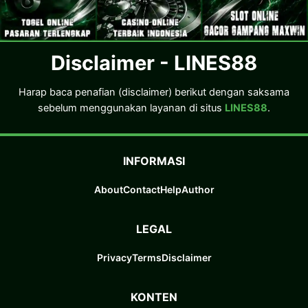
Disclaimer - LINES88
Harap baca penafian (disclaimer) berikut dengan saksama
sebelum menggunakan layanan di situs
LINES88
.
INFORMASI
About
Contact
Help
Author
LEGAL
Privacy
Terms
Disclaimer
KONTEN